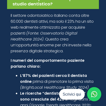
studio dentistico?
Il settore odontoiatrico italiano conta oltre
60.000 dentisti attivi, ma solo il 23% ha un sito
web realmente ottimizzato per acquisire
pazienti
(Fonte: Osservatorio Digital
Healthcare 2024)
. Questo crea
un’opportunità enorme per chi investe nella
presenza digitale strategica.
I numeri del comportamento paziente
parlano chiaro:
L’87% dei pazienti cerca il dentista
online
prima di prenotare la prima visita
(BrightLocal Healthcare Study 2024)
Le ricerche “dentista vicino a me”
Scrivici qui
sono cresciute del 420%
negli ultimi 3
anni
(Google Trends Healthcare 2021-