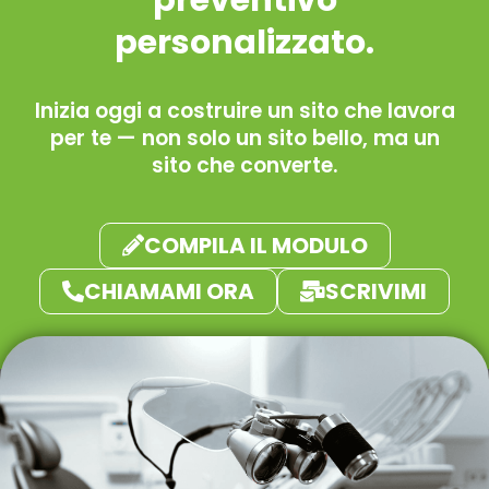
personalizzato.
Inizia oggi a costruire un sito che lavora
per te — non solo un sito bello, ma un
sito che converte.
COMPILA IL MODULO
CHIAMAMI ORA
SCRIVIMI