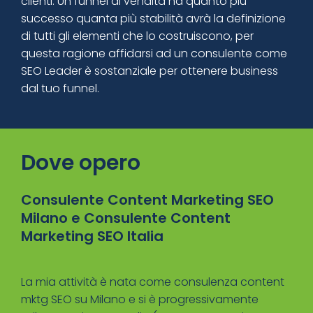
clienti. Un funnel di vendita ha quanto più
successo quanta più stabilità avrà la definizione
di tutti gli elementi che lo costruiscono, per
questa ragione affidarsi ad un consulente come
SEO Leader è sostanziale per ottenere business
dal tuo funnel.
Dove opero
Consulente Content Marketing SEO
Milano e Consulente Content
Marketing SEO Italia
La mia attività è nata come consulenza content
mktg SEO su Milano e si è progressivamente