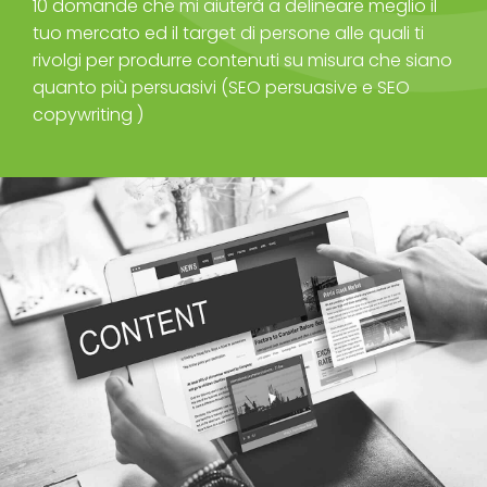
10 domande che mi aiuterà a delineare meglio il
tuo mercato ed il target di persone alle quali ti
rivolgi per produrre contenuti su misura che siano
quanto più persuasivi (SEO persuasive e SEO
copywriting )