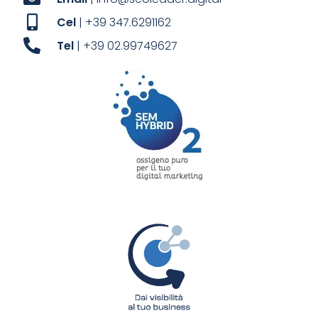
Cel
| +39 347.6291162
Tel
| +39 02.99749627