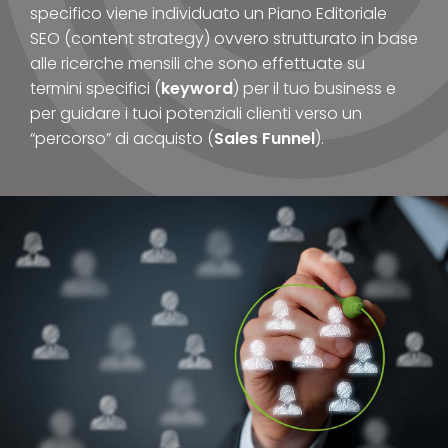
specifico viene individuato un Piano Editoriale
SEO (content strategy) ovvero strutturato in base
alle ricerche mensili che sono effettuate su
termini specifici (
keyword
) per il tuo business e
per guidare i tuoi potenziali clienti verso un
“percorso” di acquisto (
Sales Funnel
).