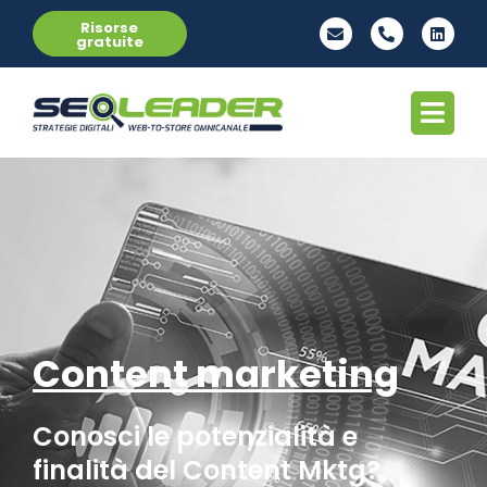
Risorse
gratuite
Content marketing
Conosci le potenzialità e
finalità del Content Mktg?