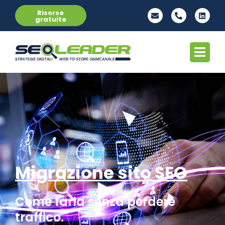
Risorse
gratuite
Migrazione sito SEO
Come farla senza perdere
traffico.