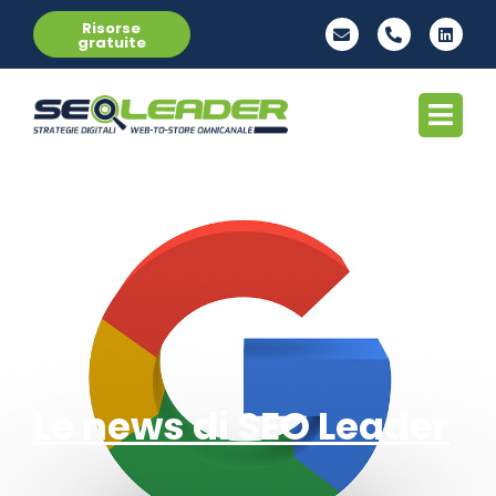
Risorse
gratuite
Le news di SEO Leader