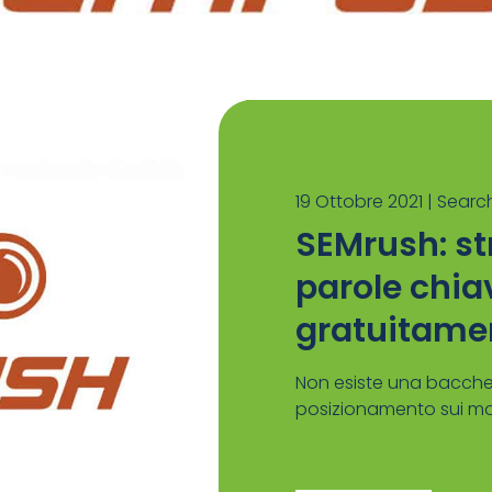
19 Ottobre 2021 |
Search
SEMrush: st
parole chiav
gratuitame
Non esiste una bacch
posizionamento sui moto