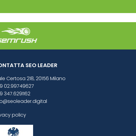
ONTATTA SEO LEADER
ale Certosa 218, 20156 Milano
9 02.99749627
9 347.6291162
fo@seoleader.digital
ivacy policy