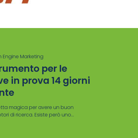
 Engine Marketing
rumento per le
e in prova 14 giorni
nte
etta magica per avere un buon
ri di ricerca. Esiste però uno...