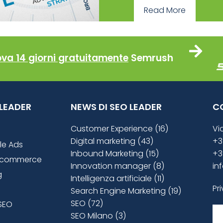
Read More
ova 14 giorni gratuitamente
Semrush
O LEADER
NEWS DI SEO LEADER
C
Customer Experience (16)
Vi
Digital marketing (43)
+3
le Ads
Inbound Marketing (15)
+3
ecommerce
Innovation manager (8)
in
g
Intelligenza artificiale (11)
Pr
Search Engine Marketing (19)
SEO (72)
SEO
SEO Milano (3)