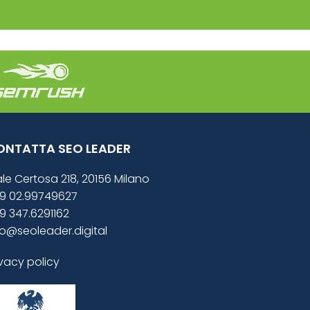
ONTATTA SEO LEADER
ale Certosa 218, 20156 Milano
9 02.99749627
9 347.6291162
fo@seoleader.digital
ivacy policy