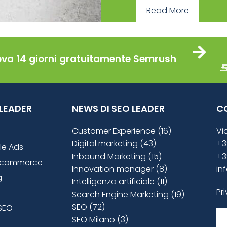
Read More
ova 14 giorni gratuitamente
Semrush
O LEADER
NEWS DI SEO LEADER
C
Customer Experience (16)
Vi
Digital marketing (43)
+3
le Ads
Inbound Marketing (15)
+3
ecommerce
Innovation manager (8)
in
g
Intelligenza artificiale (11)
Pr
Search Engine Marketing (19)
SEO (72)
SEO
SEO Milano (3)