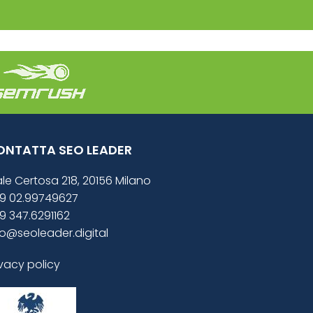
ONTATTA SEO LEADER
ale Certosa 218, 20156 Milano
9 02.99749627
9 347.6291162
fo@seoleader.digital
ivacy policy