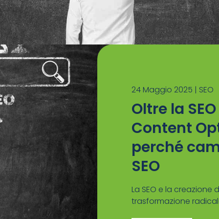
24 Maggio 2025 |
SEO
Oltre la SEO
Content Opt
perché camb
SEO
La SEO e la creazione 
trasformazione radicale 