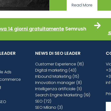
Read More
ova 14 giorni gratuitamente
Semrush
O LEADER
NEWS DI SEO LEADER
C
Customer Experience (16)
Vi
Digital marketing (43)
+3
le Ads
Inbound Marketing (15)
+3
ecommerce
Innovation manager (8)
in
g
Intelligenza artificiale (11)
Pr
Search Engine Marketing (19)
SEO (72)
SEO
SEO Milano (3)