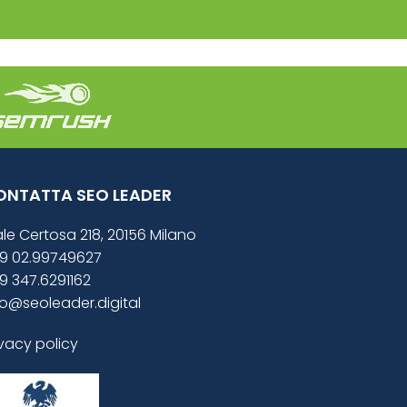
ONTATTA SEO LEADER
ale Certosa 218, 20156 Milano
9 02.99749627
9 347.6291162
fo@seoleader.digital
ivacy policy