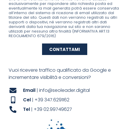
esclusivamente per rispondere alla richiesta posta ed
eventualmente la mail generata potrà essere conservata
all’interno del sistema di ricezione di email utilizzato dal
titolare del sito. Questi dati non verranno registrati su altri
supporti o dispositivi, né verranno registrati altri dati
derivanti dalla tua navigazione sul sito e non saranno
utilizzati per nessuna altra finalità (INFORMATIVA ART.13
REGOLAMENTO 679/2016)
CONTATTAMI
Vuoi ricevere traffico qualificato da Google e
incrementare visibilità e conversioni?
Email
| info@seoleader.digital
Cel
| +39 347.6291162
Tel
| +39 02.99749627