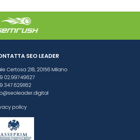
ONTATTA SEO LEADER
ale Certosa 218, 20156 Milano
9 02.99749627
9 347.6291162
fo@seoleader.digital
ivacy policy