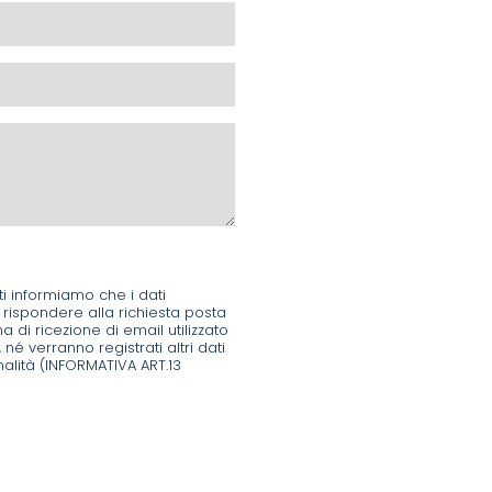
ti informiamo che i dati
 rispondere alla richiesta posta
di ricezione di email utilizzato
, né verranno registrati altri dati
inalità (INFORMATIVA ART.13