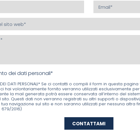
to dei dati personali*
I DATI PERSONALI* Se ci contatti o compili il form in questa pagina 
ci hai volontariamente fornito verranno utilizzati esclusivamente per
te la mail generata potrà essere conservata all’interno del sistema 
l sito. Questi dati non verranno registrati su altri supporti o dispositivi
a tua navigazione sul sito e non saranno utilizzati per nessuna altra f
679/2016)
CONTATTAMI