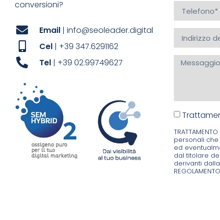
conversioni?
Email
| info@seoleader.digital
Cel
| +39 347.6291162
Tel
| +39 02.99749627
Trattamen
TRATTAMENTO DE
personali che 
ed eventualmen
dal titolare de
derivanti dall
REGOLAMENTO 