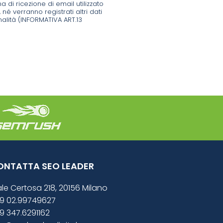
di ricezione di email utilizzato
, né verranno registrati altri dati
inalità (INFORMATIVA ART.13
ONTATTA SEO LEADER
ale Certosa 218, 20156 Milano
9 02.99749627
9 347.6291162