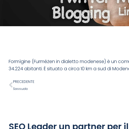
Formìgine (Furméżen in dialetto modenese) è un comu
34.224 abitanti. È situato a circa 10 km a sud di Mode
PRECEDENTE
Sassuolo
SEO Leader un partner per i