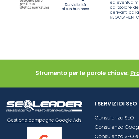
ed eventualmen
dal titolare de
derivanti dall
REGOLAMENTO 
Strumento per le parole chiave:
Pr
I SERVIZI DI SE
Consulenza SEO
Gestione campagne Google Ads
Consulenza Goog
Consulenza SEO 