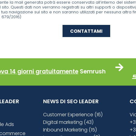
te la mail generata potrà essere conservata all’interno del sistema 
l sito. Questi dati non verranno registrati su altri supporti o dispositivi
a tua navigazione sul sito e non saranno utilizzati per nessuna altra f
679/2016)
CONTATTAMI
ova 14 giorni gratuitamente
Semrush
O LEADER
NEWS DI SEO LEADER
C
Customer Experience (16)
Vi
Digital marketing (43)
+3
le Ads
Inbound Marketing (15)
+3
ecommerce