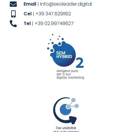
Email
| info@seoleader.digital
Cel
| +39 347.6291162
Tel
| +39 02.99749627