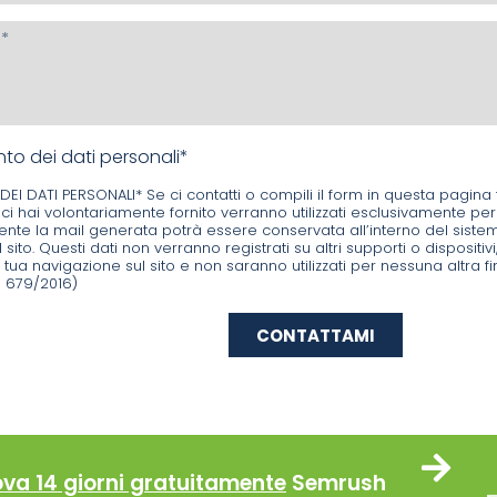
to dei dati personali*
I DATI PERSONALI* Se ci contatti o compili il form in questa pagina 
ci hai volontariamente fornito verranno utilizzati esclusivamente per
te la mail generata potrà essere conservata all’interno del sistema 
l sito. Questi dati non verranno registrati su altri supporti o dispositivi
a tua navigazione sul sito e non saranno utilizzati per nessuna altra f
679/2016)
CONTATTAMI
ova 14 giorni gratuitamente
Semrush