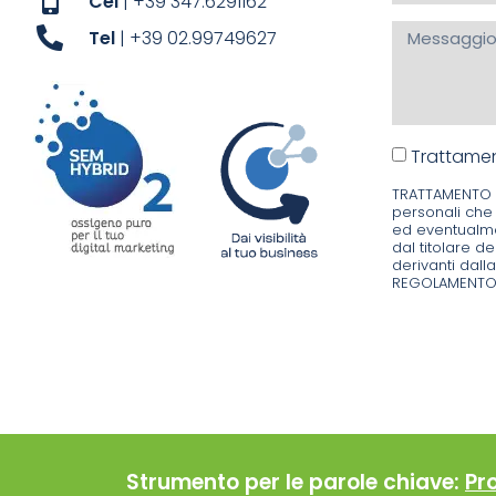
Cel
| +39 347.6291162
Tel
| +39 02.99749627
Trattamen
TRATTAMENTO DE
personali che 
ed eventualmen
dal titolare de
derivanti dall
REGOLAMENTO 
Strumento per le parole chiave:
Pr