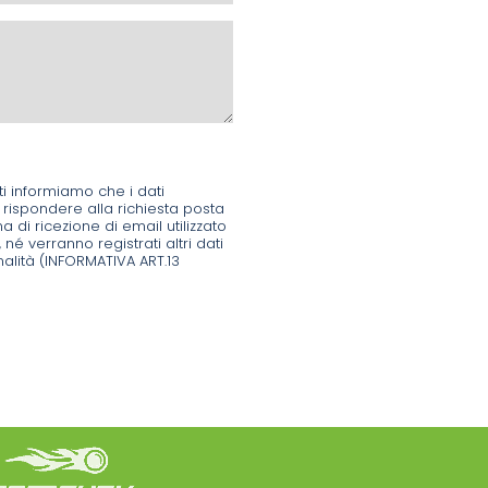
ti informiamo che i dati
 rispondere alla richiesta posta
di ricezione di email utilizzato
, né verranno registrati altri dati
inalità (INFORMATIVA ART.13