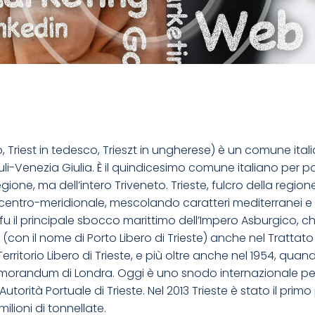
oveno, Triest in tedesco, Trieszt in ungherese) è un comune ita
li-Venezia Giulia. È il quindicesimo comune italiano per p
ne, ma dell’intero Triveneto. Trieste, fulcro della region
centro-meridionale, mescolando caratteri mediterranei e m
fu il principale sbocco marittimo dell’Impero Asburgico, che
n il nome di Porto Libero di Trieste) anche nel Trattato di P
Territorio Libero di Trieste, e più oltre anche nel 1954, quan
l Memorandum di Londra. Oggi è uno snodo internazionale per 
torità Portuale di Trieste. Nel 2013 Trieste è stato il primo p
ilioni di tonnellate.