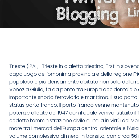
Trieste (IPA: , , Trieste in dialetto triestino, Trst in sl
capoluogo dell’omonima provincia e della regione Friu
popoloso e più densamente abitato non solo della regio
Venezia Giulia, fa da ponte tra Europa occidentale e 
importante snodo ferroviario e marittimo. Il suo porto 
status porto franco. Il porto franco venne mantenuto (co
potenze alleate del 1947 con il quale veniva istituito il 
cedette l’amministrazione civile all’Italia in virtù de
mare tra i mercati dell’Europa centro-orientale e l’AsiaAu
volume complessivo di merci in transito, con circa 56 m