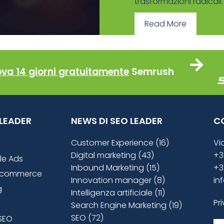
trasformazioni radicali. T
Read More
ova 14 giorni gratuitamente
Semrush
O LEADER
NEWS DI SEO LEADER
C
Customer Experience (16)
Vi
Digital marketing (43)
+3
le Ads
Inbound Marketing (15)
+3
ecommerce
Innovation manager (8)
in
g
Intelligenza artificiale (11)
Pr
Search Engine Marketing (19)
SEO (72)
SEO