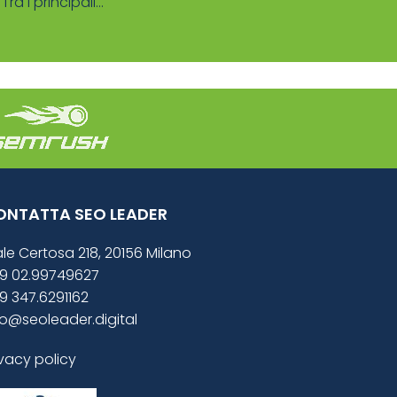
ra i principali...
ONTATTA SEO LEADER
ale Certosa 218, 20156 Milano
9 02.99749627
9 347.6291162
fo@seoleader.digital
ivacy policy