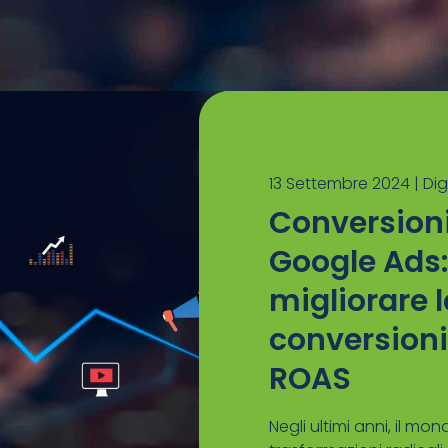
13 Settembre 2024 |
Dig
Conversion
Google Ads:
migliorare 
conversioni
ROAS
Negli ultimi anni, il mo