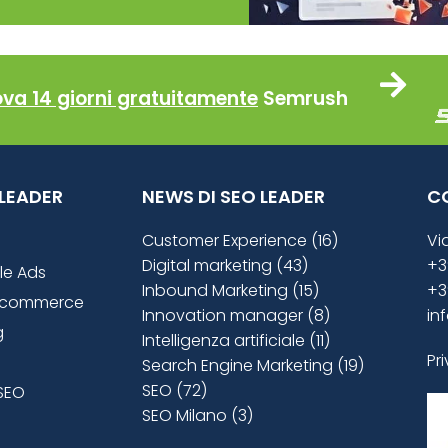
ova 14 giorni gratuitamente
Semrush
O LEADER
NEWS DI SEO LEADER
C
Customer Experience (16)
Vi
Digital marketing (43)
+3
le Ads
Inbound Marketing (15)
+3
ecommerce
Innovation manager (8)
in
g
Intelligenza artificiale (11)
Pr
Search Engine Marketing (19)
SEO (72)
SEO
SEO Milano (3)