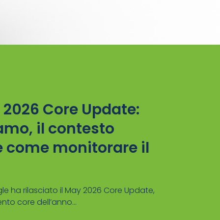
 2026 Core Update:
mo, il contesto
e come monitorare il
le ha rilasciato il May 2026 Core Update,
to core dell’anno...