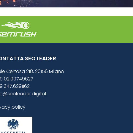
ONTATTA SEO LEADER
ale Certosa 218, 20156 Milano
9 02.99749627
9 347.6291162
fo@seoleader.digital
ivacy policy