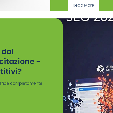
Read More
 dal
citazione -
itivi?
a sfide completamente