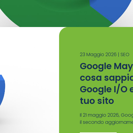
23 Maggio 2026 |
SEO
Google May
cosa sappia
Google I/O 
tuo sito
Il 21 maggio 2026, Goog
il secondo aggiornamen