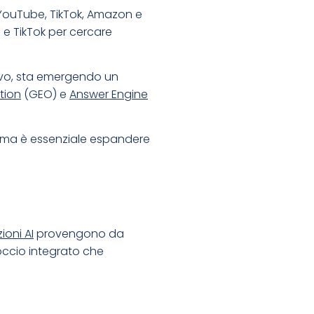
 YouTube, TikTok, Amazon e
 e TikTok per cercare
tivo, sta emergendo un
tion
(GEO) e
Answer Engine
a, ma è essenziale espandere
zioni AI
provengono da
occio integrato che