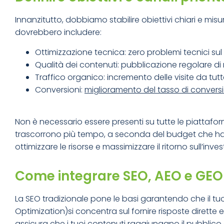
Innanzitutto, dobbiamo stabilire obiettivi chiari e misu
dovrebbero includere:
Ottimizzazione tecnica: zero problemi tecnici sul 
Qualità dei contenuti: pubblicazione regolare di
Traffico organico: incremento delle visite da tutte
Conversioni:
miglioramento del tasso di convers
Non è necessario essere presenti su tutte le piattafo
trascorrono più tempo, a seconda del budget che hai a
ottimizzare le risorse e massimizzare il ritorno sull’inve
Come integrare SEO, AEO e GEO
La SEO tradizionale pone le basi garantendo che il tuo s
Optimization)si concentra sul fornire risposte dirett
assicura che i tuoi contenuti raggiungano il pubblico g