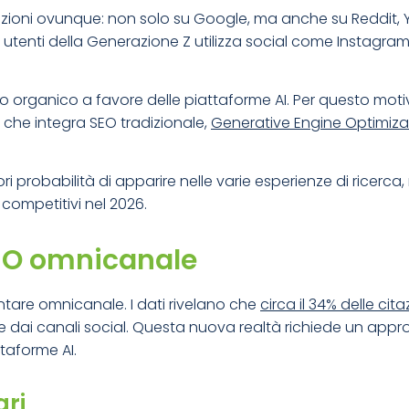
rmazioni ovunque: non solo su Google, ma anche su Reddit,
i utenti della Generazione Z utilizza social come Instagram
fico organico a favore delle piattaforme AI. Per questo mo
, che integra SEO tradizionale,
Generative Engine Optimiza
 probabilità di apparire nelle varie esperienze di ricerc
e competitivi nel 2026.
SEO omnicanale
tare omnicanale. I dati rivelano che
circa il 34% delle cita
e dai canali social. Questa nuova realtà richiede un appr
ttaforme AI.
ari