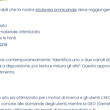
rabili che la nostra
strategia omnicanale
deve raggiungere. 
sito
 materiale ottimizzato
 le fonti
ione
rme contemporaneamente. “Identifica uno o due canali dove 
 disposizione, poi testa e misura gli altri”. Questo appr
stimento.
ito sia ottimizzato per i motori di ricerca e gli utenti. L’
e e concise alle domande degli utenti, mentre la GEO (Gene
iusto utilizzando strumenti di ricerca moderni e AI.