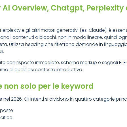
I Overview, Chatgpt, Perplexity e 
erplexity e gli altri motori generativi (es. Claude), è essenz
orano i contenuti a blocchi, non in modo lineare, quindi o
 Utilizza heading che riflettono domande in linguaggi
i.
urate con risposte immediate, schema markup e segnali E-E-
rima di qualsiasi contesto introduttivo.
a e non solo per le keyword
nel 2026. Gli intenti si dividono in quattro categorie princi
sposte
ecifico