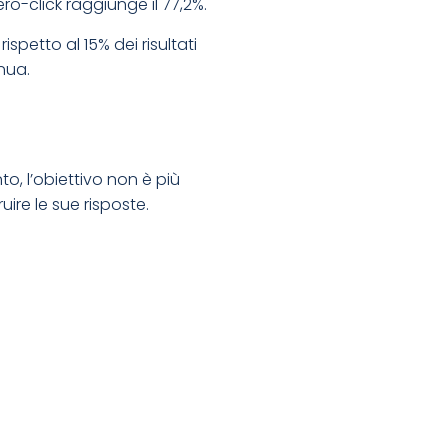
ro-click raggiunge il 77,2%.
 rispetto al 15% dei risultati
nua.
o, l’obiettivo non è più
uire le sue risposte.