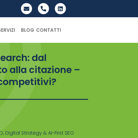
SERVIZI
BLOG
CONTATTI
Search: dal
 alla citazione –
competitivi?
EO
,
Digital Strategy & AI-First SEO