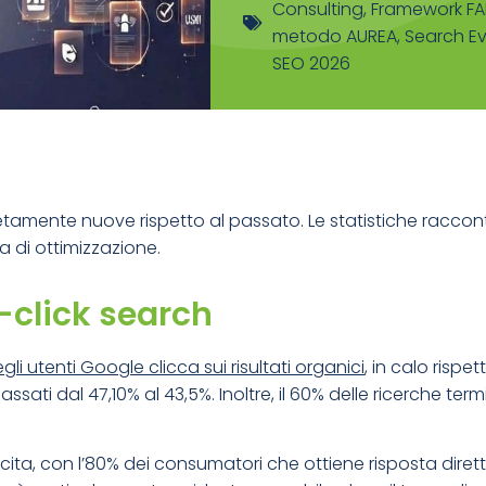
Consulting
,
Framework F
metodo AUREA
,
Search E
SEO 2026
tamente nuove rispetto al passato. Le statistiche raccont
 di ottimizzazione.
o-click search
egli utenti Google clicca sui risultati organici
, in calo rispe
sati dal 47,10% al 43,5%. Inoltre, il 60% delle ricerche ter
rescita, con l’80% dei consumatori che ottiene risposta dir