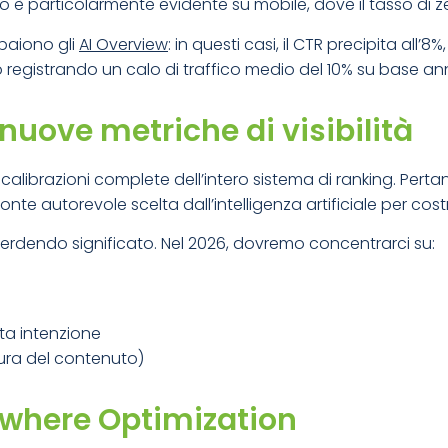
to è particolarmente evidente su mobile, dove il tasso di ze
paiono gli
AI Overview
: in questi casi, il CTR precipita all’8%,
no registrando un calo di traffico medio del 10% su base an
uove metriche di visibilità
ibrazioni complete dell’intero sistema di ranking. Pertant
te autorevole scelta dall’intelligenza artificiale per costr
perdendo significato. Nel 2026, dovremo concentrarci su:
lta intenzione
ura del contenuto)
ywhere Optimization