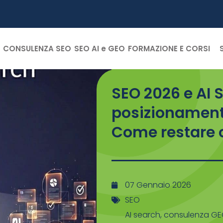
CONSULENZA SEO
SEO AI e GEO
FORMAZIONE E CORSI
SEO 2026 e AI 
posizionamento
Come restare 
07 Gennaio 2026
SEO
AI search
,
consulenza G