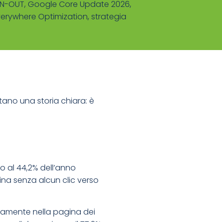
AN-OUT
,
Google Core Update 2026
,
verywhere Optimization
,
strategia
ano una storia chiara: è
tto al 44,2% dell’anno
mina senza alcun clic verso
ettamente nella pagina dei