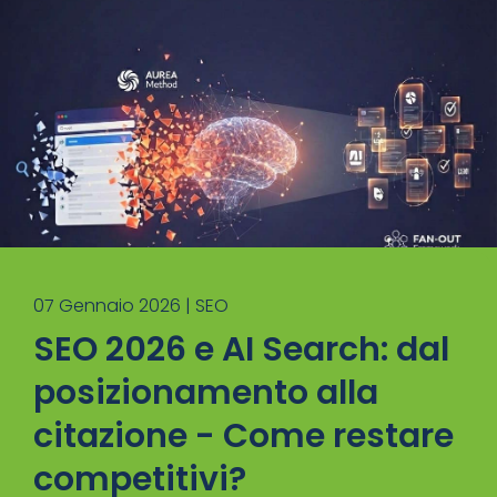
07 Gennaio 2026 |
SEO
SEO 2026 e AI Search: dal
posizionamento alla
citazione - Come restare
competitivi?