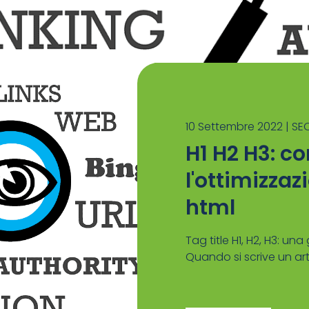
10 Settembre 2022 |
SE
H1 H2 H3: c
l'ottimizzaz
html
Tag title H1, H2, H3: un
Quando si scrive un artic