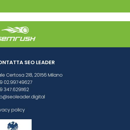
ONTATTA SEO LEADER
ale Certosa 218, 20156 Milano
9 02.99749627
9 347.6291162
fo@seoleader.digital
ivacy policy