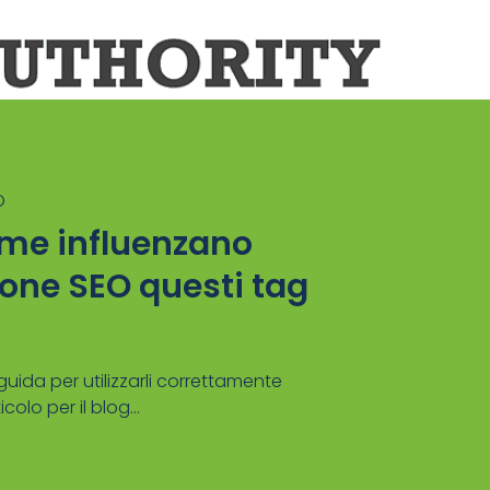
O
ome influenzano
ione SEO questi tag
a guida per utilizzarli correttamente
olo per il blog...