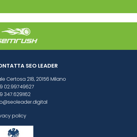
ONTATTA SEO LEADER
ale Certosa 218, 20156 Milano
9 02.99749627
9 347.6291162
fo@seoleader.digital
ivacy policy