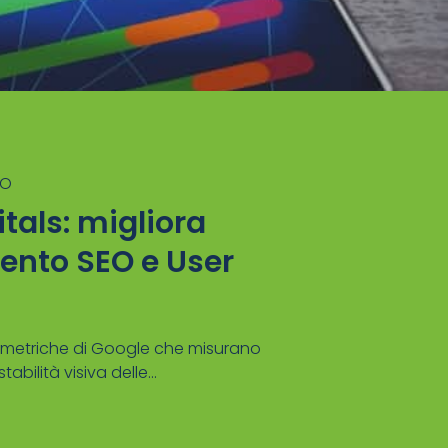
EO
tals: migliora
ento SEO e User
o metriche di Google che misurano
tabilità visiva delle...