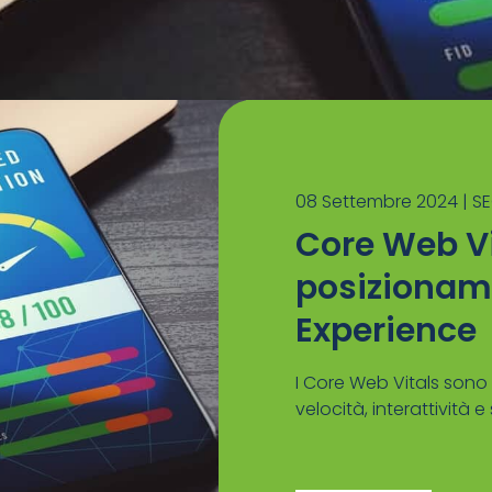
08 Settembre 2024 |
S
Core Web Vi
posizionam
Experience
I Core Web Vitals son
velocità, interattività e s