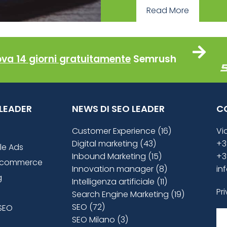
Read More
ova 14 giorni gratuitamente
Semrush
O LEADER
NEWS DI SEO LEADER
C
Customer Experience (16)
Vi
Digital marketing (43)
+3
le Ads
Inbound Marketing (15)
+3
ecommerce
Innovation manager (8)
in
g
Intelligenza artificiale (11)
Pr
Search Engine Marketing (19)
SEO (72)
SEO
SEO Milano (3)