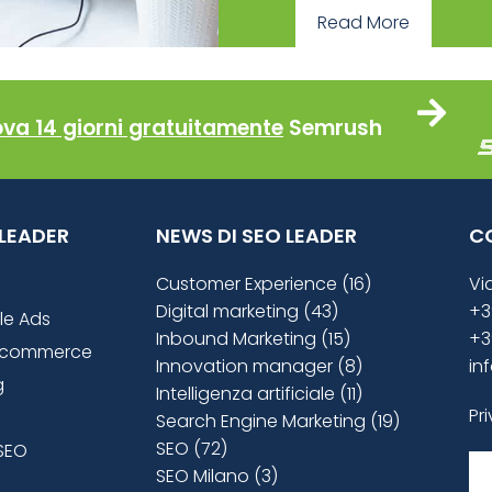
Read More
ova 14 giorni gratuitamente
Semrush
O LEADER
NEWS DI SEO LEADER
C
Customer Experience (16)
Vi
Digital marketing (43)
+3
le Ads
Inbound Marketing (15)
+3
ecommerce
Innovation manager (8)
in
g
Intelligenza artificiale (11)
Pr
Search Engine Marketing (19)
SEO (72)
SEO
SEO Milano (3)