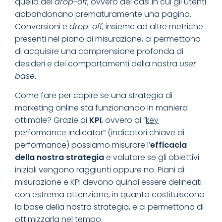
quello dei
drop-off
, ovvero dei casi in cui gli utenti
abbandonano prematuramente una pagina.
Conversioni e
drop-off
, insieme ad altre metriche
presenti nel piano di misurazione, ci permettono
di acquisire una comprensione profonda di
desideri e dei comportamenti della nostra
user
base
.
Come fare per capire se una strategia di
marketing online sta funzionando in maniera
ottimale? Grazie ai
KPI
, ovvero ai “
key
performance indicator
” (indicatori chiave di
performance) possiamo misurare l’
efficacia
della nostra strategia
e valutare se gli obiettivi
iniziali vengono raggiunti oppure no. Piani di
misurazione e KPI devono quindi essere delineati
con estrema attenzione, in quanto costituiscono
la base della nostra strategia, e ci permettono di
ottimizzarla nel tempo.