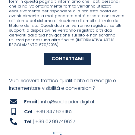
form in questa pagina ti informiamo che i dati personali
che ci hai volontariamente fornito verranno utilizzati
esclusivamente per rispondere alla richiesta posta ed
eventualmente la mail generata potrà essere conservata
all’interno del sistema di ricezione di email utilizzato dal
titolare del sito. Questi dati non verranno registrati su altri
supporti o dispositivi, né verranno registrati altri dati
derivanti dalla tua navigazione sul sito e non saranno
utilizzati per nessuna altra finalità (INFORMATIVA ART.13
REGOLAMENTO 679/2016)
CONTATTAMI
Vuoi ricevere traffico qualificato da Google e
incrementare visibilità e conversioni?
Email
| info@seoleader.digital
Cel
| +39 347.6291162
Tel
| +39 02.99749627