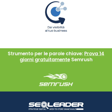
Strumento per le parole chiave:
Prova 14
giorni gratuitamente
Semrush