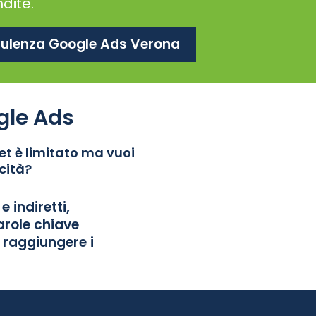
dite.
sulenza Google Ads Verona
gle Ads
et è limitato ma vuoi
cità?
e indiretti,
arole chiave
a raggiungere i