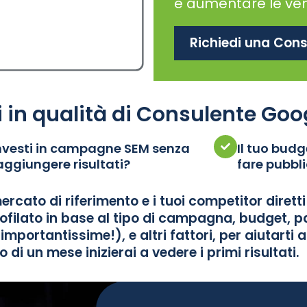
e aumentare le ven
Richiedi una Con
 in qualità di Consulente Goo
nvesti in campagne SEM senza
Il tuo budg
aggiungere risultati?
fare pubbli
ercato di riferimento e i tuoi competitor diretti 
rofilato in base al tipo di campagna, budget, p
importantissime!), e altri fattori, per aiutarti 
ro di un mese inizierai a vedere i primi risultati.