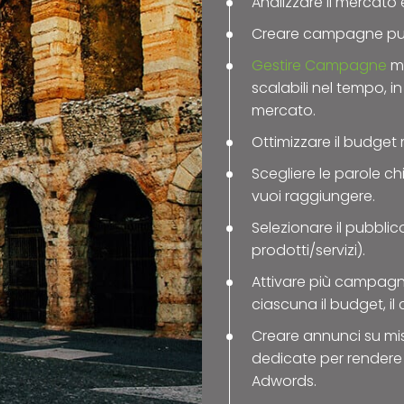
Analizzare il mercato e 
Creare campagne pubb
Gestire Campagne
mo
scalabili nel tempo, 
mercato.
Ottimizzare il budget
Scegliere le parole ch
vuoi raggiungere.
Selezionare il pubblico
prodotti/servizi).
Attivare più campag
ciascuna il budget, il
Creare annunci su mis
dedicate per rendere
Adwords.