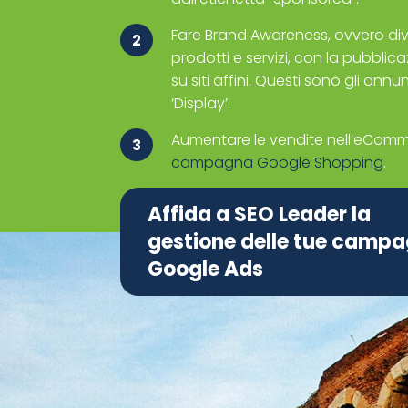
Fare Brand Awareness, ovvero divu
2
prodotti e servizi, con la pubblic
su siti affini. Questi sono gli annu
‘Display’.
Aumentare le vendite nell’eComm
3
campagna Google Shopping
.
Affida a SEO Leader la
gestione delle tue camp
Google Ads