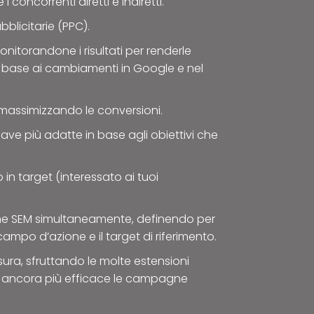
i concorrenti diretti e indiretti.
licitarie (PPC).
nitorandone i risultati per renderle
in base ai cambiamenti in Google e nel
 massimizzando le conversioni.
iave più adatte in base agli obiettivi che
 in target (interessato ai tuoi
ne SEM simultaneamente, definendo per
 campo d’azione e il target di riferimento.
ura, sfruttando le molte estensioni
 ancora più efficace le campagne