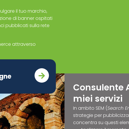
lgare il tuo marchio,
azione di banner ospitati
nci pubblicati sulla rete
erce attraverso
agne
Consulente 
miei servizi
In ambito SEM (
Search E
strategie per pubblicizzar
concentra su questi elem