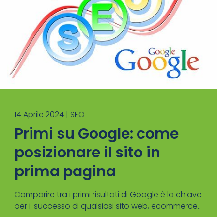
14 Aprile 2024 |
SEO
Primi su Google: come
posizionare il sito in
prima pagina
Comparire tra i primi risultati di Google è la chiave
per il successo di qualsiasi sito web, ecommerce...