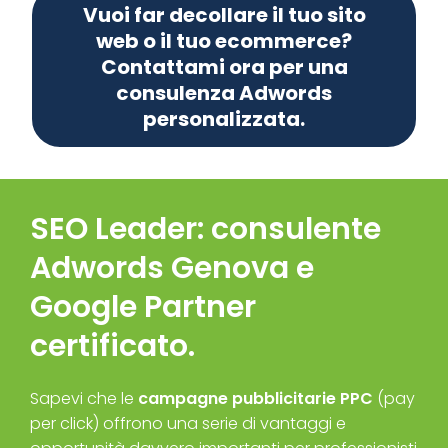
Vuoi far decollare il tuo sito
web o il tuo ecommerce?
Contattami ora per una
consulenza Adwords
personalizzata.
SEO Leader: consulente
Adwords Genova e
Google Partner
certificato.
Sapevi che le
campagne pubblicitarie PPC
(pay
per click) offrono una serie di vantaggi e