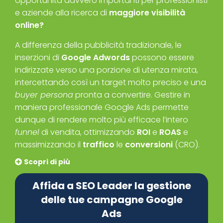
opportunità davvero importanti per professionisti
e aziende alla ricerca di
maggiore visibilità
online?
A differenza della pubblicità tradizionale, le
inserzioni di
Google Adwords
possono essere
indirizzate verso una porzione di utenza mirata,
intercettando così un target molto preciso e una
buyer persona
pronta a convertire. Gestire in
maniera professionale Google Ads permette
dunque di rendere molto più efficace l’intero
funnel
di vendita, ottimizzando
ROI
e
ROAS
e
massimizzando il
traffico
le
conversioni
(CRO).
Scopri di più
Affida a SEO Leader la gestione
delle tue campagne Google
Ads