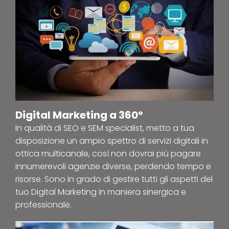
Digital Marketing a 360°
In qualità di SEO e SEM specialist, metto a tua
disposizione un ampio spettro di servizi digitali in
ottica multicanale, così non dovrai più pagare
innumerevoli agenzie diverse, perdendo tempo e
risorse. Sono in grado di gestire tutti gli aspetti del
tuo Digital Marketing in maniera sinergica e
professionale.