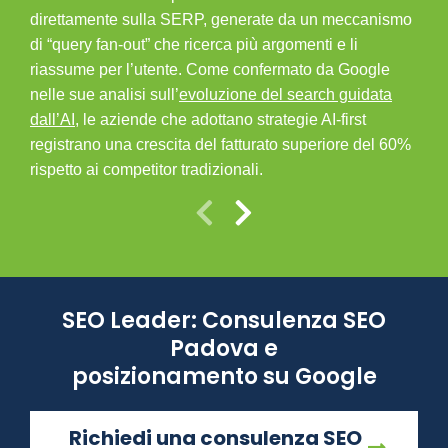
direttamente sulla SERP, generate da un meccanismo
bran
di “query fan-out” che ricerca più argomenti e li
Unen
riassume per l’utente. Come confermato da Google
met
nelle sue analisi sull’
evoluzione del search guidata
SEO
dall’AI
, le aziende che adottano strategie AI-first
vis
registrano una crescita del fatturato superiore del 60%
rispetto ai competitor tradizionali.
SEO Leader: Consulenza SEO
Padova e
posizionamento su Google
Richiedi una consulenza SEO