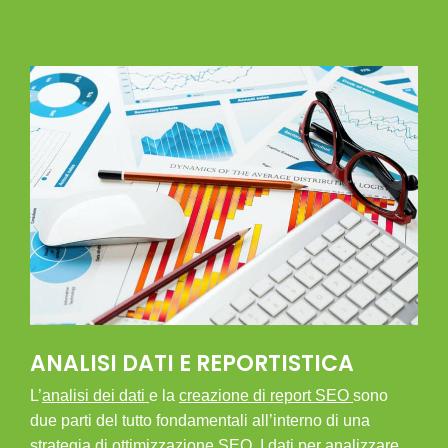
ANALISI DATI E REPORTISTICA
L’
analisi dei dati
e la
creazione di report SEO
sono
due parti del tutto fondamentali all’interno di una
strategia di ottimizzazione SEO. I dati per analizzare