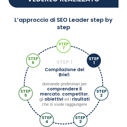
L’approccio di SEO Leader step by
step
STEP
7
STEP
STEP
STEP
1
6
1
Compilazione del
Brief:
domande preliminari per
comprendere il
STEP
STEP
mercato
competitor
,
,
5
2
obiettivi
risultati
gli
ed i
che si vuole raggiungere
STEP
STEP
4
3