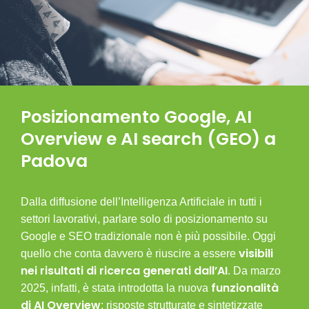
Posizionamento Google, AI
Overview e AI search (GEO) a
Padova
Dalla diffusione dell’Intelligenza Artificiale in tutti i
Come
settori lavorativi, parlare solo di posizionamento su
tra 
GEO
Google e SEO tradizionale non è più possibile. Oggi
visibili
quello che conta davvero è riuscire a essere
Engi
nei risultati di ricerca generati dall’AI
. Da marzo
cont
funzionalità
2025, infatti, è stata introdotta la nuova
emer
di AI Overview
: risposte strutturate e sintetizzate
al c