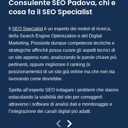
Consulente SEO Padova, chi e
cosa fa il SEO Specialist
Com
Il
SEO Specialist
è un esperto dei motori di ricerca,
Web
della Search Engine Optimization e del Digital
Marketing. Possiede dunque competenze tecniche e
coer
strategiche affinché possa curare gli aspetti tecnici di
da m
un sito appena nato, analizzando le parole chiave più
mult
pertinenti, oppure migliorare il ranking (o
Mar
posizionamento) di un sito già online ma che non sta
lavorando come dovrebbe.
Spetta all’esperto SEO indagare i problemi che stanno
ostacolando la visibilità del sito per correggerli
attraverso i software di analisi dati e monitoraggio e
l’integrazione dei canali digital più adatti.