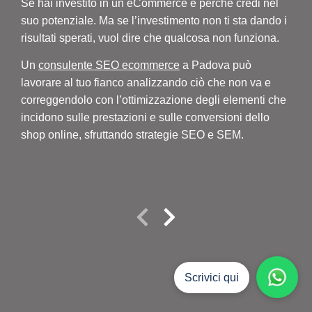
Se hai investito in un eCommerce è perché credi nel
SEO 
suo potenziale. Ma se l’investimento non ti sta dando i
eCo
risultati sperati, vuol dire che qualcosa non funziona.
Pre
piat
Un
consulente SEO ecommerce
a Padova può
lavorare al tuo fianco analizzando ciò che non va e
SEO 
correggendolo con l’ottimizzazione degli elementi che
con 
incidono sulle prestazioni e sulle conversioni dello
aume
shop online, sfruttando strategie SEO e SEM.
rend
La
per 
che
Scrivici qui