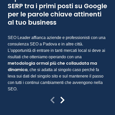
SERP tra i primi posti su Google
per le parole chiave attinenti
al tuo business
SEO Leader affianca aziende e professionisti con una
La S
consulenza SEO a Padova e in altre città.
evol
L’opportunità di entrare in tanti mercati local si deve ai
posi
risultati che otteniamo operando con una
che 
metodologia ormai più che collaudata ma
fond
dinamica
pos
, che si adatta al singolo caso perché fa
leva sui dati del singolo sito e sul mantenere il passo
upda
con tutti i continui cambiamenti che avvengono nella
dell
SEO.