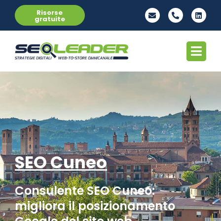
Risorse
gratuite
SEO Cuneo
Consulente SEO Cuneo:
migliora il posizionamento