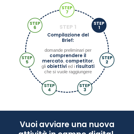
STEP
7
STEP
STEP
STEP
1
6
1
Compilazione del
Brief:
domande preliminari per
comprendere il
STEP
STEP
mercato
competitor
,
,
5
2
obiettivi
risultati
gli
ed i
che si vuole raggiungere
STEP
STEP
4
3
Vuoi avviare una nuova