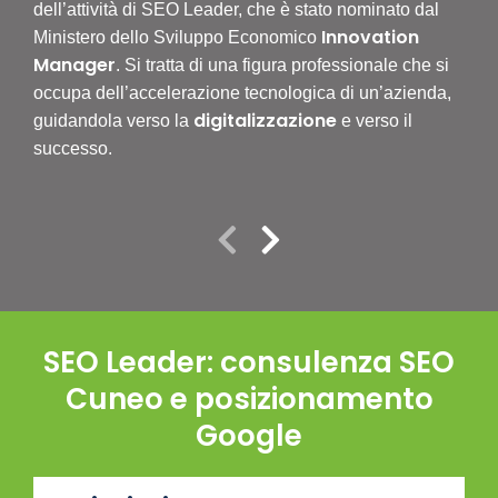
dell’attività di SEO Leader, che è stato nominato dal
Il t
Innovation
Ministero dello Sviluppo Economico
Lead
Manager
. Si tratta di una figura professionale che si
ossi
occupa dell’accelerazione tecnologica di un’azienda,
tipo
digitalizzazione
guidandola verso la
e verso il
busi
successo.
espe
ragg
SEO Leader: consulenza SEO
Cuneo e posizionamento
Google