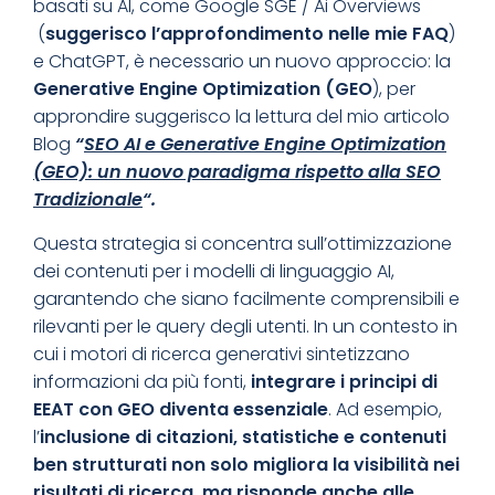
basati su AI, come Google SGE / Ai Overviews
(
suggerisco l’approfondimento nelle mie FAQ
)
e ChatGPT, è necessario un nuovo approccio: la
Generative Engine Optimization (GEO
), per
approndire suggerisco la lettura del mio articolo
Blog
“
SEO AI e Generative Engine Optimization
(GEO): un nuovo paradigma rispetto alla SEO
Tradizionale
“.
Questa strategia si concentra sull’ottimizzazione
dei contenuti per i modelli di linguaggio AI,
garantendo che siano facilmente comprensibili e
rilevanti per le query degli utenti. In un contesto in
cui i motori di ricerca generativi sintetizzano
informazioni da più fonti,
integrare i principi di
EEAT con GEO diventa essenziale
. Ad esempio,
l’
inclusione di citazioni, statistiche e contenuti
ben strutturati non solo migliora la visibilità nei
risultati di ricerca, ma risponde anche alle