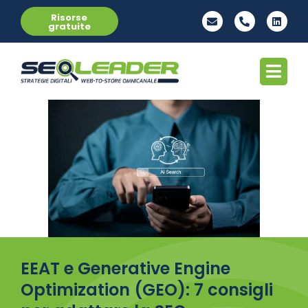
Risorse
gratuite
EEAT e Generative Engine
Optimization (GEO): 7 consigli