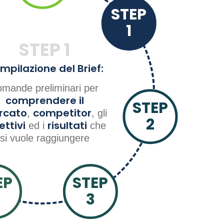
STEP
1
STEP
1
mpilazione del Brief:
omande preliminari per
comprendere il
STEP
rcato
competitor
,
, gli
2
ettivi
risultati
ed i
che
si vuole raggiungere
EP
STEP
3