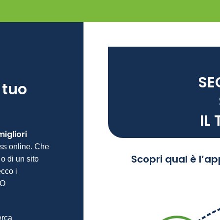
SE
l tuo
IL
migliori
ess online. Che
Scopri qual è l’a
 o di un sito
ecco i
EO
erca