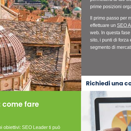
prime posizioni or
Il primo passo per 
effettuare un
SEO Au
web. In questa fase
sito, i punti di forz
segmento di mercato 
Richiedi una c
 come fare
uoi obiettivi: SEO Leader ti può
Il modello di lavoro per la c