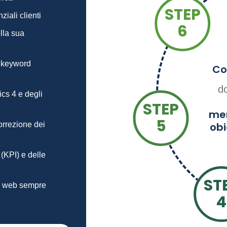
STEP
ziali clienti
6
lla sua
e keyword
Co
d
cs 4 e degli
STEP
me
5
orrezione dei
obi
(KPI) e delle
ST
ica web sempre
4