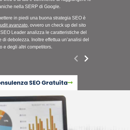
comprendere pienam
ganiche nella SERP di Google.
mettere in piedi una buona strategia SEO è
dit avanzato
, ovvero un check up del sito
 SEO Leader analizza le caratteristiche del
a e di debolezza. Inoltre effettua un’analisi del
e degli altri competitors.
onsulenza SEO Gratuita
rescita digitale online che imposto a Bergamo e