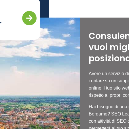
r
Consulen
vuoi migl
posizion
Avere un servizio d
contare su un suppo
online il tuo sito w
rispetto ai propri co
Hai bisogno di una
Bergamo
? SEO Lead
con attività di SEO
permetterà al tuo s