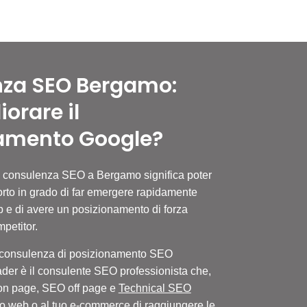
za SEO Bergamo:
iorare il
amento Google?
i consulenza SEO a Bergamo significa poter
Una volta chiari qu
rto in grado di far emergere rapidamente
keywords
per il po
eb e di avere un posizionamento di forza
lavorare sui conte
mpetitor.
coerenti con le pa
posizionare il tuo 
 consulenza di posizionamento SEO
Inoltre, SEO Leader
er è il consulente SEO professionista che,
attraverso analisi 
 on page, SEO off page e
Technical SEO
dati è indispensabi
ito web o al tuo e-commerce di raggiungere le