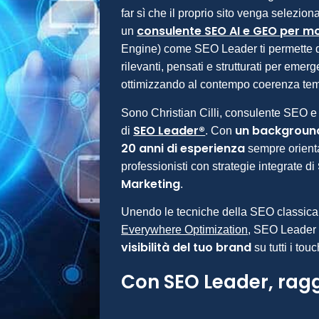
far sì che il proprio sito venga selezionat
consulente SEO AI e GEO per mot
un
Engine) come SEO Leader ti permette di
rilevanti, pensati e strutturati per emerg
ottimizzando al contempo coerenza tem
Sono Christian Cilli, consulente SEO e
SEO Leader®
un background
di
. Con
20 anni di esperienza
sempre orienta
professionisti con strategie integrate di
Marketing
.
Unendo le tecniche della SEO classica
Everywhere Optimization
, SEO Leader 
visibilità del tuo brand
su tutti i touc
Con SEO Leader, raggiu