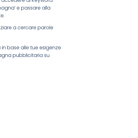
oi accedere al Keyword
mpagna’ e passare alla
e.
niziare a cercare parole
 in base alle tue esigenze
agna pubblicitaria su