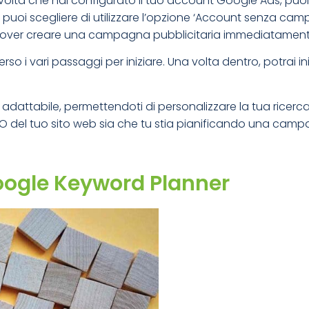
 volta che hai configurato il tuo account Google Ads, pu
e, puoi scegliere di utilizzare l’opzione ‘Account senza ca
a dover creare una campagna pubblicitaria immediatament
rso i vari passaggi per iniziare. Una volta dentro, potrai i
adattabile, permettendoti di personalizzare la tua ricerca
SEO del tuo sito web sia che tu stia pianificando una camp
Google Keyword Planner