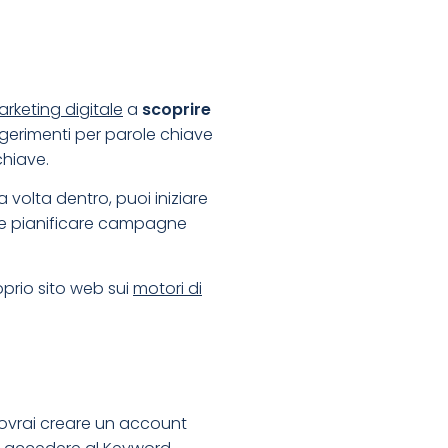
rketing digitale
a
scoprire
gerimenti per parole chiave
chiave.
volta dentro, puoi iniziare
ti e pianificare campagne
oprio sito web sui
motori di
dovrai creare un account