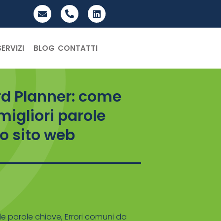
SERVIZI
BLOG
CONTATTI
d Planner: come
 migliori parole
uo sito web
lle parole chiave
,
Errori comuni da