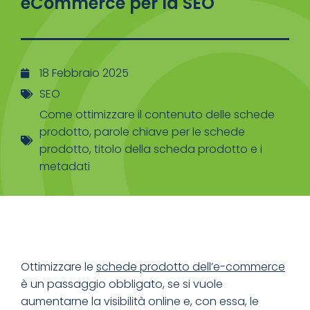
eCommerce per la SEO
18 Febbraio 2025
SEO
Come ottimizzare il contenuto delle schede
prodotto
,
parole chiave per le schede
prodotto
,
titolo della scheda prodotto e i
metadati
Ottimizzare le
schede prodotto dell’e-commerce
è un passaggio obbligato, se si vuole
aumentarne la visibilità online e, con essa, le