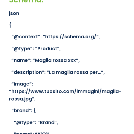
json
{
“@context”:
“https://schema.org/”
,
“@type”:
“Product”
,
“name”:
“Maglia rossa xxx”
,
“description”:
“La maglia rossa per…”
,
“image”:
“https://www.tuosito.com/immagini/maglia-
rossa.jpg”
,
“brand”: {
“@type”:
“Brand”
,