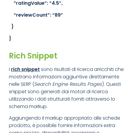
“ratingValue”:
“4.5”
,
“reviewCount”:
“89”
}
}
Rich Snippet
I
rich snippet
sono risultati di ricerca arricchiti che
mostrano informazioni aggiuntive direttamente
nelle SERP (
Search Engine Results Pages
). Questi
snippet sono generati dai motori di ricerca
utilizzando i dati strutturati forniti attraverso lo
schema markup.
Aggiungendo il markup appropriato alle schede
prodotto, è possibile fornire informazioni extra
come prezzo, disponibilità, recensioni e