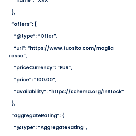
“name”:
“XXX”
},
“offers”: {
“@type”:
“Offer”
,
“url”:
“https://www.tuosito.com/maglia-
rossa”
,
“priceCurrency”:
“EUR”
,
“price”:
“100.00”
,
“availability”:
“https://schema.org/InStock”
},
“aggregateRating”: {
“@type”:
“AggregateRating”
,